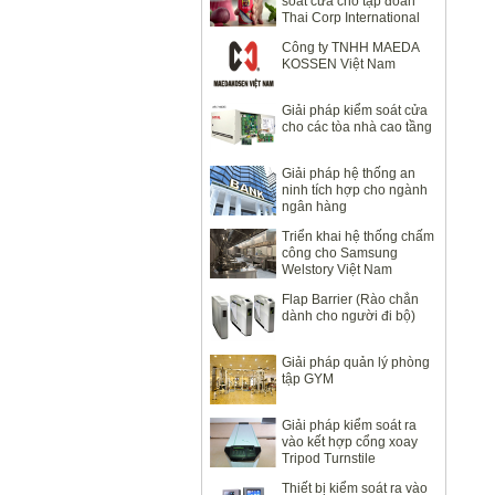
soát cửa cho tập đoàn
Thai Corp International
Công ty TNHH MAEDA
KOSSEN Việt Nam
Giải pháp kiểm soát cửa
cho các tòa nhà cao tầng
Giải pháp hệ thống an
ninh tích hợp cho ngành
ngân hàng
Triển khai hệ thống chấm
công cho Samsung
Welstory Việt Nam
Flap Barrier (Rào chắn
dành cho người đi bộ)
Giải pháp quản lý phòng
tập GYM
Giải pháp kiểm soát ra
vào kết hợp cổng xoay
Tripod Turnstile
Thiết bị kiểm soát ra vào