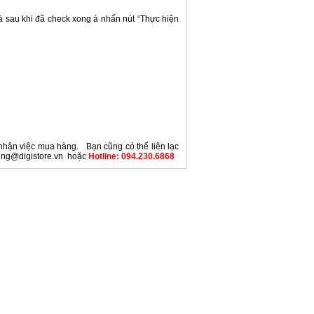
à sau khi đã check xong à nhấn nút “Thực hiện
c nhận việc mua hàng. Bạn cũng có thể liên lạc
nhung@digistore.vn hoặc
Hotline: 094.230.6868