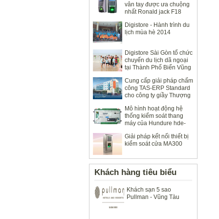
vân tay được ưa chuộng
nhất Ronald jack F18
Digistore - Hành trình du
lịch mùa hè 2014
Digistore Sài Gòn tổ chức
chuyến du lịch dã ngoại
tại Thành Phố Biển Vũng
Tàu 2014
Cung cấp giải pháp chấm
công TAS-ERP Standard
cho công ty giầy Thượng
Đình
Mô hình hoạt động hệ
thống kiểm soát thang
máy của Hundure hde-
100
Giải pháp kết nối thiết bị
kiểm soát cửa MA300
Khách hàng tiêu biểu
Khách sạn 5 sao
Pullman - Vũng Tàu