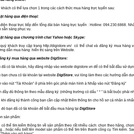
 khách có thể lựa chọn 1 trong các cách thức mua hàng trực tuyến sau:
Đặt hàng qua điện thoại:
 điện thoại trực tiếp đến tổng đài bán hàng trực tuyến : Hotline: 094.230.6868. N
n sẵn sàng phục vụ.
Đặt hàng qua chương trình chat Yahoo hoặc Skype:
 quý khách truy cập trang http://digistore.vn/ có thể chat và đăng ký mua hàng
ng dẫn mua hàng hiển thị sáng trên Website.
ăng ký mua hàng qua website DigiStore:
 đã có tài khoản, hãy đăng nhập vào website digistore.vn để có thể bắt đầu sử dụn
 bạn chưa có tài khoản tại website
DigiStore
, vui lòng làm theo các hướng dẫn d
 vào nút “Tài Khoản” ở phía trên góc phải màn hình à Nhấp vào nút “Đăng ký”
n đầy đủ thông tin theo mẫu đăng ký: (những trường có dấu “ * ” là bắt buộc phải 
 khi đăng ký thành công bạn cần cập nhật thêm thông tin cho hồ sơ cá nhân à nhấ
 đó bạn đã có tài khoản để bắt đầu mua hàng tại
DigiStore
n sản phẩm:
 có thể tìm kiếm thông tin về sản phẩm theo rất nhiều cách: chọn theo hãng, chọn
g…hoặc nếu biết tên model sản phẩm có thể tìm trên thanh công cụ Tìm kiếm. S
 “Thêm vào giỏ hàng”