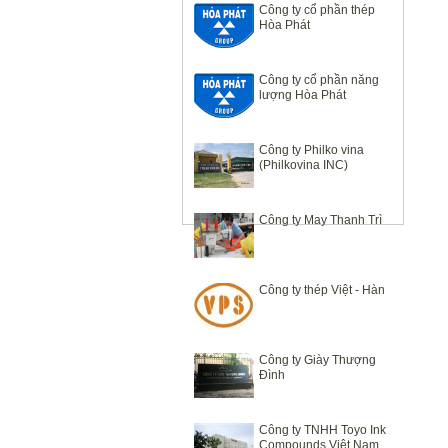
Công ty cổ phần thép
Hòa Phát
Công ty cổ phần năng
lượng Hòa Phát
Công ty Philko vina
(Philkovina INC)
Công ty May Thanh Trì
Công ty thép Việt - Hàn
Công ty Giày Thượng
Đình
Công ty TNHH Toyo Ink
Compounds Việt Nam