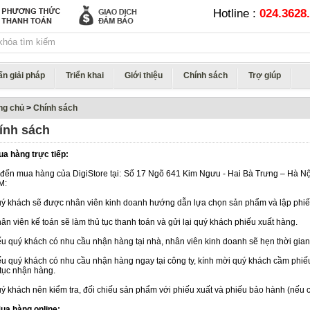
Hotline :
024.3628.
ấn giải pháp
Triển khai
Giới thiệu
Chính sách
Trợ giúp
ng chủ
>
Chính sách
ính sách
Mua hàng trực tiếp:
 đến mua hàng của DigiStore tại: Số 17 Ngõ 641 Kim Ngưu - Hai Bà Trưng – Hà N
M:
uý khách sẽ được nhân viên kinh doanh hướng dẫn lựa chọn sản phẩm và lập phiế
hân viên kế toán sẽ làm thủ tục thanh toán và gửi lại quý khách phiếu xuất hàng.
ếu quý khách có nhu cầu nhận hàng tại nhà, nhân viên kinh doanh sẽ hẹn thời gian
ếu quý khách có nhu cầu nhận hàng ngay tại công ty, kính mời quý khách cầm phiế
 tục nhận hàng.
uý khách nên kiểm tra, đối chiếu sản phẩm với phiếu xuất và phiếu bảo hành (nếu c
 Mua hàng online: