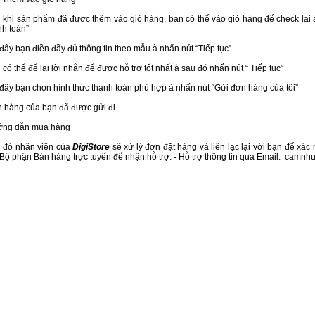
 khi sản phẩm đã được thêm vào giỏ hàng, bạn có thể vào giỏ hàng để check lại 
nh toán”
 đây bạn điền đầy đủ thông tin theo mẫu à nhấn nút “Tiếp tục”
 có thể để lại lời nhắn để được hỗ trợ tốt nhất à sau đó nhấn nút “ Tiếp tục”
 đây bạn chọn hình thức thanh toán phù hợp à nhấn nút “Gửi đơn hàng của tôi”
 hàng của bạn đã được gửi đi
ng dẫn mua hàng
 đó nhân viên của
DigiStore
sẽ xử lý đơn đặt hàng và liên lạc lại với bạn để xá
 Bộ phận Bán hàng trực tuyến để nhận hỗ trợ: - Hỗ trợ thông tin qua Email: cam