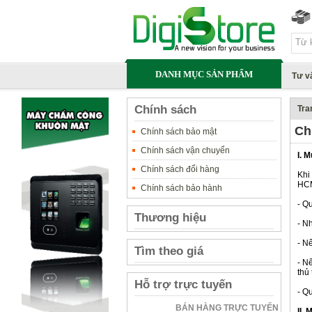
DANH MỤC SẢN PHẨM
Tư v
Chính sách
Tra
Ch
Chính sách bảo mật
Chính sách vận chuyển
I. 
Chính sách đổi hàng
Khi
HC
Chính sách bảo hành
- Q
Thương hiệu
- N
- N
Tìm theo giá
- N
thủ
Hỗ trợ trực tuyến
- Q
BÁN HÀNG TRỰC TUYẾN
II.