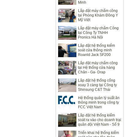
Minh
Lắp đặt máy chấm công
tại Phòng Khám Đông Y
Mỹ Việt
Lắp đặt máy chấm Công
tại Công Ty TNHH
Pronics Hà Nội
Lắp đặt hệ thống kiểm
soát cửa thông minh
Roanld Jack SF200
Lắp đặt máy chấm công
tại Hệ thống cửa hàng
Chăn - Ga- Drap
Lavender
Lắp đặt hệ thống cổng
xoay 3 càng tại Công ty
Shinsung C&T Thái
Nguyên
Hệ thống quản lý suất ăn
thông minh trong công ty
FCC Việt Nam
Lắp đặt hệ thống kiểm
soát ra vào cho doanh trại
quân đội Việt Nam - Số 9
Quan Nhân
Triển khai hệ thống kiểm