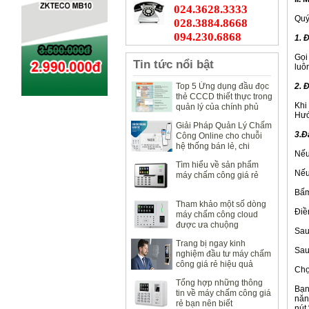
024.3628.3333
Quý
028.3884.8668
094.230.6868
1. 
Gọi
Tin tức nổi bật
luô
Top 5 Ứng dụng đầu đọc
2. 
thẻ CCCD thiết thực trong
Khi
quản lý của chính phủ
Hướ
Giải Pháp Quản Lý Chấm
3.Đ
Công Online cho chuỗi
hệ thống bán lẻ, chi
Nếu
nhánh văn phòng
Tìm hiểu về sản phẩm
Nếu
máy chấm công giá rẻ
Bấm
Tham khảo một số dòng
Điề
máy chấm công cloud
được ưa chuộng
Sau
Trang bị ngay kinh
Sau
nghiệm đầu tư máy chấm
công giá rẻ hiệu quả
Chọ
Tổng hợp những thông
Bạn
tin về máy chấm công giá
năn
rẻ bạn nên biết
nút