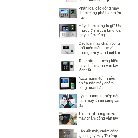
cho doanh nghiệp
Phân loại các dòng máy
chấm công phổ biến hiện
nay
Máy chấm công là gì? Ưu
nhược điểm của từng loại
máy chấm công
Các loại máy chấm công
phổ biến hiện nay và
những lưu ý cần thiết khi
sử dụng
Top những thương hiệu
máy chấm công vân tay
tốt nhất
Azza mang đến nhiều
phiên bản máy chấm
công hoàn hảo
Lý do doanh nghiệp nên
mua máy chấm công vân
tay
Tất tần tật thông tin về
máy chấm công vân tay
Lắp đặt máy chấm công
tại công ty May Trường