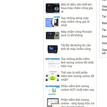
Một số điều nên biết khi
Sau
mua máy chấm công giá
tha
rẻ
Tại
Top những dòng máy
máy chấm công giá rẻ
Bạn
Virdi
Tại
Máy chấm công Ronald
jack có tốt không
Đơn
Hướ
Tất tần tật thông tin cần
biết về máy chấm công
Sau
với
Top những phần mềm
tính lương online tốt nhất
hiện nay
Thế nào là một phần
mềm tính lương online tốt
nhất?
Phần mềm tính lương
online HOT nhất hiện nay
Phần mềm tính lương
online - ứng dụng hữu ích