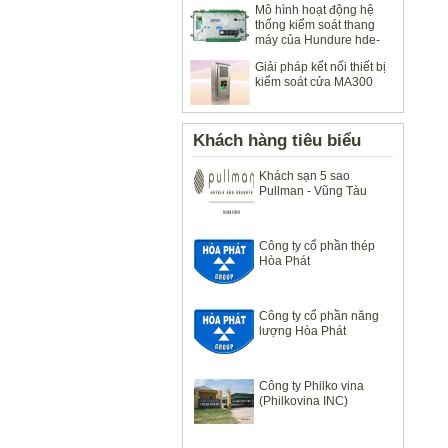
Mô hình hoạt động hệ
thống kiểm soát thang
máy của Hundure hde-
100
Giải pháp kết nối thiết bị
kiểm soát cửa MA300
Khách hàng tiêu biểu
Khách sạn 5 sao
Pullman - Vũng Tàu
Công ty cổ phần thép
Hòa Phát
Công ty cổ phần năng
lượng Hòa Phát
Công ty Philko vina
(Philkovina INC)