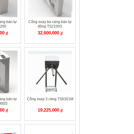
àng bán tự
Cổng xoay ba càng bán tự
2200
động TS2100S
000
32,600,000
đ
đ
àng bán tự
Cổng xoay 3 càng TS6301M
000S
000
19,225,000
đ
đ