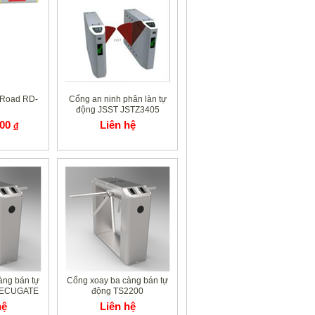
g Road RD-
Cổng an ninh phân làn tự
động JSST JSTZ3405
000
Liên hệ
đ
àng bán tự
Cổng xoay ba càng bán tự
SECUGATE
động TS2200
hệ
Liên hệ