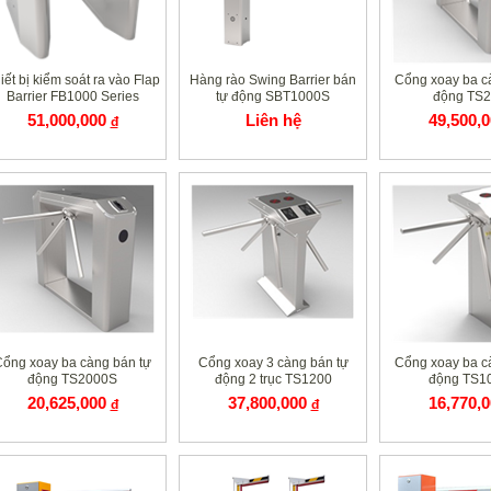
iết bị kiểm soát ra vào Flap
Hàng rào Swing Barrier bán
Cổng xoay ba c
Barrier FB1000 Series
tự động SBT1000S
động TS
51,000,000
Liên hệ
49,500,
đ
ổng xoay ba càng bán tự
Cổng xoay 3 càng bán tự
Cổng xoay ba c
động TS2000S
động 2 trục TS1200
động TS1
20,625,000
37,800,000
16,770,
đ
đ