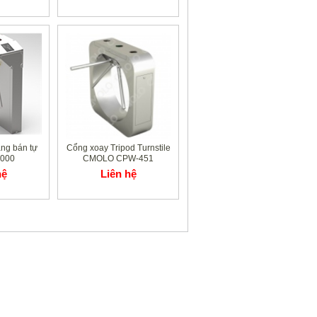
ng bán tự
Cổng xoay Tripod Turnstile
1000
CMOLO CPW-451
hệ
Liên hệ