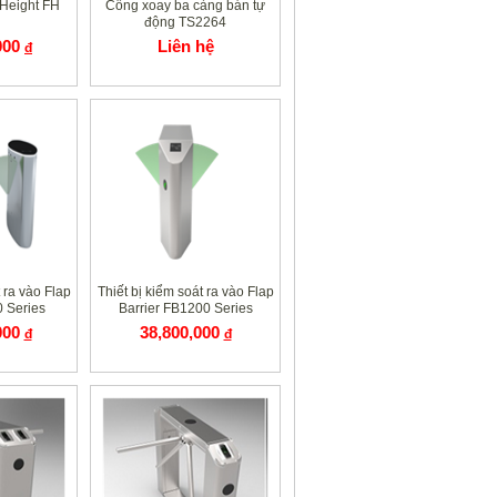
 Height FH
Cổng xoay ba càng bán tự
động TS2264
000
Liên hệ
đ
 ra vào Flap
Thiết bị kiểm soát ra vào Flap
0 Series
Barrier FB1200 Series
000
38,800,000
đ
đ