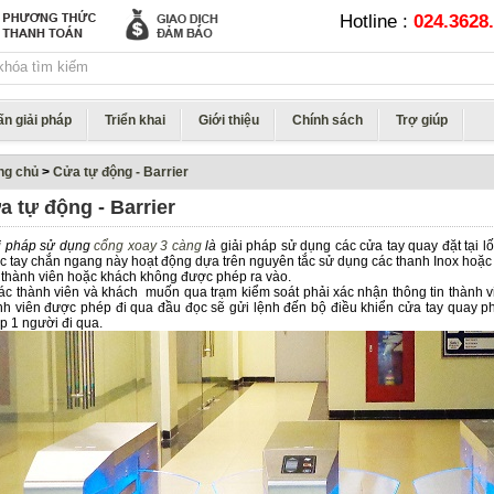
Hotline :
024.3628.
ấn giải pháp
Triển khai
Giới thiệu
Chính sách
Trợ giúp
ng chủ
>
Cửa tự động - Barrier
a tự động - Barrier
i pháp sử dụng
cổng xoay 3 càng
là
giải pháp sử dụng các cửa tay quay đặt tại lố
c tay chắn ngang này hoạt động dựa trên nguyên tắc sử dụng các thanh Inox hoặ
 thành viên hoặc khách không được phép ra vào.
 thành viên và khách muốn qua trạm kiểm soát phải xác nhận thông tin thành v
nh viên được phép đi qua đầu đọc sẽ gửi lệnh đến bộ điều khiển cửa tay quay p
p 1 người đi qua.