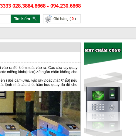
3333 028.3884.8668 - 094.230.6868
Giỏ hàng (
0
)
i vào ra để kiểm soát vào ra. Các cửa tay quay
c các miếng kính(mica) để ngăn chặn không cho
iên (
thẻ cảm ứng
, vân tay hoặc mật khẩu
) nếu
hát lệnh nhả các chốt hãm trục quay đủ để cho