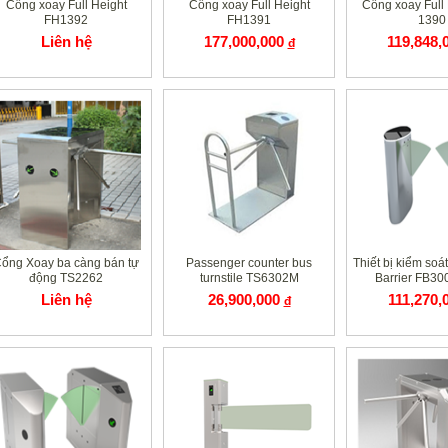
Cổng xoay Full Height
Cổng xoay Full Height
Cổng xoay Full
FH1392
FH1391
1390
Liên hệ
177,000,000
119,848,
đ
ổng Xoay ba càng bán tự
Passenger counter bus
Thiết bị kiểm soát
động TS2262
turnstile TS6302M
Barrier FB30
Liên hệ
26,900,000
111,270,
đ