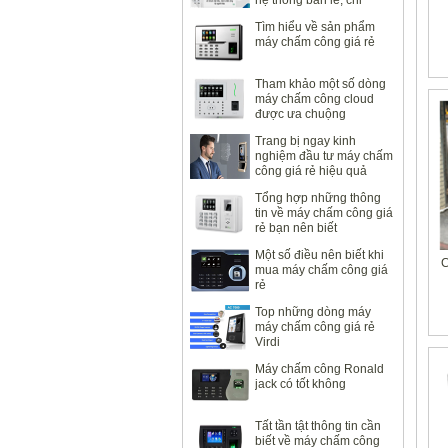
hệ thống bán lẻ, chi
nhánh văn phòng
Tìm hiểu về sản phẩm
máy chấm công giá rẻ
Tham khảo một số dòng
máy chấm công cloud
được ưa chuộng
Trang bị ngay kinh
nghiệm đầu tư máy chấm
công giá rẻ hiệu quả
Tổng hợp những thông
tin về máy chấm công giá
rẻ bạn nên biết
Một số điều nên biết khi
C
mua máy chấm công giá
rẻ
Top những dòng máy
máy chấm công giá rẻ
Virdi
Máy chấm công Ronald
jack có tốt không
Tất tần tật thông tin cần
biết về máy chấm công