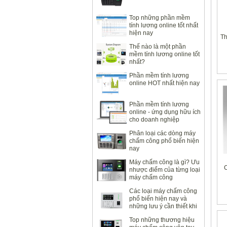
Top những phần mềm
tính lương online tốt nhất
hiện nay
Th
Thế nào là một phần
mềm tính lương online tốt
nhất?
Phần mềm tính lương
online HOT nhất hiện nay
Phần mềm tính lương
online - ứng dụng hữu ích
cho doanh nghiệp
Phân loại các dòng máy
chấm công phổ biến hiện
nay
Máy chấm công là gì? Ưu
C
nhược điểm của từng loại
máy chấm công
Các loại máy chấm công
phổ biến hiện nay và
những lưu ý cần thiết khi
sử dụng
Top những thương hiệu