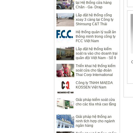
tại Hệ thống cửa hàng
Chăn - Ga- Drap
Lavender
Lắp đặt hệ thống cổng
xoay 3 càng tại Công ty
Shinsung C&T Thái
Nguyên
Hệ thống quản lý suất ăn
thông minh trong công ty
FCC Việt Nam
Lắp đặt hệ thống kiểm
soát ra vào cho doanh trại
quân đội Việt Nam - Số 9
C
Quan Nhân
Triển khai hệ thống kiểm
soát cửa cho tập đoàn
Thai Corp International
Công ty TNHH MAEDA
KOSSEN Việt Nam
Giải pháp kiểm soát cửa
cho các tòa nhà cao tầng
Giải pháp hệ thống an
ninh tích hợp cho ngành
ngân hàng