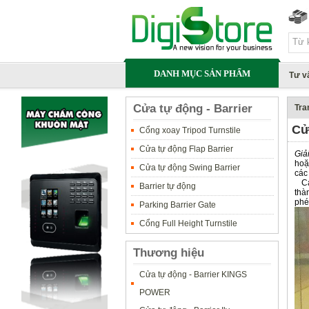
DANH MỤC SẢN PHẨM
Tư v
Cửa tự động - Barrier
Tra
Cử
Cổng xoay Tripod Turnstile
Cửa tự động Flap Barrier
Giả
hoặ
Cửa tự động Swing Barrier
các
Các
Barrier tự động
thà
phé
Parking Barrier Gate
Cổng Full Height Turnstile
Thương hiệu
Cửa tự động - Barrier KINGS
POWER