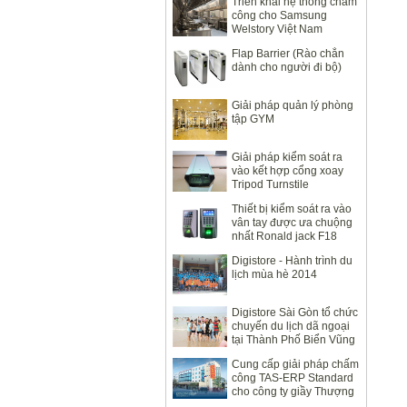
Triển khai hệ thống chấm
công cho Samsung
Welstory Việt Nam
Flap Barrier (Rào chắn
dành cho người đi bộ)
Giải pháp quản lý phòng
tập GYM
Giải pháp kiểm soát ra
vào kết hợp cổng xoay
Tripod Turnstile
Thiết bị kiểm soát ra vào
vân tay được ưa chuộng
nhất Ronald jack F18
Digistore - Hành trình du
lịch mùa hè 2014
Digistore Sài Gòn tổ chức
chuyến du lịch dã ngoại
tại Thành Phố Biển Vũng
Tàu 2014
Cung cấp giải pháp chấm
công TAS-ERP Standard
cho công ty giầy Thượng
Đình