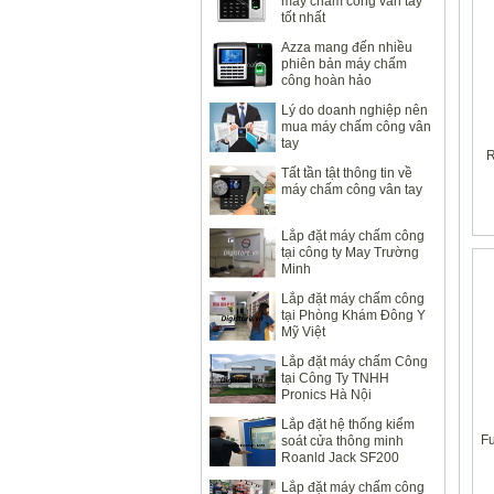
máy chấm công vân tay
tốt nhất
Azza mang đến nhiều
phiên bản máy chấm
công hoàn hảo
Lý do doanh nghiệp nên
mua máy chấm công vân
tay
R
Tất tần tật thông tin về
máy chấm công vân tay
Lắp đặt máy chấm công
tại công ty May Trường
Minh
Lắp đặt máy chấm công
tại Phòng Khám Đông Y
Mỹ Việt
Lắp đặt máy chấm Công
tại Công Ty TNHH
Pronics Hà Nội
Lắp đặt hệ thống kiểm
Fu
soát cửa thông minh
Roanld Jack SF200
Lắp đặt máy chấm công