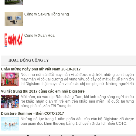
Công ty Sakura Hồng Ming
Công ty Xuân Hòa
HOẠT ĐỘNG CÔNG TY
Chào mừng ngày phụ nữ Việt Nam 20-10-2017
Nếu như nói trái đất may mắn vì có được mặt trời, những con thuyền
may mắn vì có đại dương để vùng vẫy, cỏ cây có mặt đất để sinh tồn
thì Digistore thật may mắn vì có các chị em phụ nữ. Những người đã
góp phần mang lại niềm vui, hạnh phúc, tươi trẻ cho Digistore.
Vui tết trung thu 2017 cùng các em nhỏ Digistore
Mỗi năm, cứ vào dịp Rằm tháng Tám, khi ánh trăng sáng ngời chiếu
rọi khắp nhân gian thì trẻ em trên khắp mọi miền Tổ quốc lại tưng
bừng phá cỗ, đón Tết Trung thu.
Digistore Summer - Biển COTO 2017
Những nỗ lực trong 1 năm phấn đầu của cán bộ Digistore đã được
ban giám đốc khen thưởng bằng 1 chuyến đi du lịch Biển COTO.