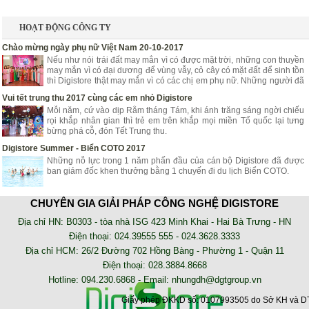
HOẠT ĐỘNG CÔNG TY
Chào mừng ngày phụ nữ Việt Nam 20-10-2017
Nếu như nói trái đất may mắn vì có được mặt trời, những con thuyền
may mắn vì có đại dương để vùng vẫy, cỏ cây có mặt đất để sinh tồn
thì Digistore thật may mắn vì có các chị em phụ nữ. Những người đã
góp phần mang lại niềm vui, hạnh phúc, tươi trẻ cho Digistore.
Vui tết trung thu 2017 cùng các em nhỏ Digistore
Mỗi năm, cứ vào dịp Rằm tháng Tám, khi ánh trăng sáng ngời chiếu
rọi khắp nhân gian thì trẻ em trên khắp mọi miền Tổ quốc lại tưng
bừng phá cỗ, đón Tết Trung thu.
Digistore Summer - Biển COTO 2017
Những nỗ lực trong 1 năm phấn đầu của cán bộ Digistore đã được
ban giám đốc khen thưởng bằng 1 chuyến đi du lịch Biển COTO.
NHẬT KÝ TRIỂN KHAI
CHUYÊN GIA GIẢI PHÁP CÔNG NGHỆ DIGISTORE
AZZA - Lắp đặt hệ thống chấm công online nhà xe Tân Niên
Địa chỉ HN: B0303 - tòa nhà ISG 423 Minh Khai - Hai Bà Trưng - HN
Phần mềm chấm công online AZZA HRM là phần mềm sử dụng trên
Điện thoại: 024.39555 555 - 024.3628.3333
nền tảng web, không cần cài đặt. Bạn có thể kiểm tra dữ liệu chấm
Địa chỉ HCM: 26/2 Đường 702 Hồng Bàng - Phường 1 - Quận 11
công của nhân viên tại bất kỳ đâu
Điện thoại: 028.3884.8668
Lắp đặt máy chấm công tại công ty May Trường Minh
Hotline: 094.230.6868 - Email:
nhungdh@dgtgroup.vn
may cham cong, lap dat may cham cong, phan mem cham cong
Giấy phép ĐKKD số: 0107993505 do Sở KH và DT