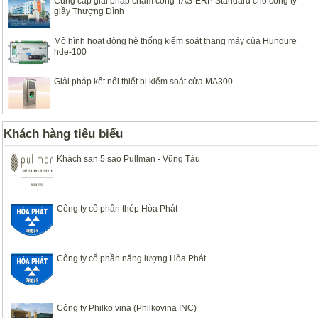
Cung cấp giải pháp chấm công TAS-ERP Standard cho công ty
giầy Thượng Đình
Mô hình hoạt động hệ thống kiểm soát thang máy của Hundure
hde-100
Giải pháp kết nối thiết bị kiểm soát cửa MA300
Khách hàng tiêu biểu
Khách sạn 5 sao Pullman - Vũng Tàu
Công ty cổ phần thép Hòa Phát
Công ty cổ phần năng lượng Hòa Phát
Công ty Philko vina (Philkovina INC)