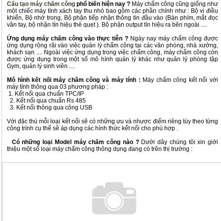
Cấu tạo máy chấm công
phổ biến hiện nay ?
Máy chấm công cũng giống như
một chiếc máy tính xách tay thu nhỏ bao gồm các phần chính như : Bộ vi điều
khiển, Bộ nhớ trong, Bộ phận tiếp nhận thông tin đầu vào (Bàn phím, mắt đọc
vân tay, bộ nhận tín hiệu thẻ quẹt ). Bộ phận output tín hiệu ra bên ngoài ....
Ứng dụng máy chấm công vào thực tiễn ?
Ngày nay máy chấm công được
ứng dụng rộng rãi vào việc quản lý chấm công tại các văn phòng, nhà xưởng,
khách sạn .... Ngoài việc ứng dụng trong việc chấm công, máy chấm công còn
được ứng dụng trong một số mô hình quản lý khác như quản lý phòng tập
Gym, quản lý sinh viên ....
Mô hình kết nối máy chấm công và máy tính :
Máy chấm công kết nối với
máy tính thông qua 03 phương pháp :
1. Kết nối qua chuẩn TPC/IP
2. Kết nối qua chuẩn Rs 485
3. Kết nối thông qua công USB
Với đặc thù mỗi loại kết nối sẽ có những ưu và nhược điểm riêng tùy theo từng
công trình cụ thể sẽ áp dụng các hình thức kết nối cho phù hợp .
Có những loại Model máy chấm công nào ?
Dưới dây chúng tôi xin giới
thiệu một số loại máy chấm công thông dụng đang có trên thị trường :