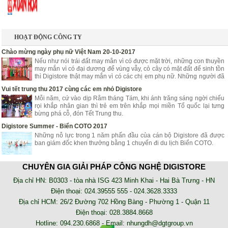
HOẠT ĐỘNG CÔNG TY
Chào mừng ngày phụ nữ Việt Nam 20-10-2017
Nếu như nói trái đất may mắn vì có được mặt trời, những con thuyền
may mắn vì có đại dương để vùng vẫy, cỏ cây có mặt đất để sinh tồn
thì Digistore thật may mắn vì có các chị em phụ nữ. Những người đã
góp phần mang lại niềm vui, hạnh phúc, tươi trẻ cho Digistore.
Vui tết trung thu 2017 cùng các em nhỏ Digistore
Mỗi năm, cứ vào dịp Rằm tháng Tám, khi ánh trăng sáng ngời chiếu
rọi khắp nhân gian thì trẻ em trên khắp mọi miền Tổ quốc lại tưng
bừng phá cỗ, đón Tết Trung thu.
Digistore Summer - Biển COTO 2017
Những nỗ lực trong 1 năm phấn đầu của cán bộ Digistore đã được
ban giám đốc khen thưởng bằng 1 chuyến đi du lịch Biển COTO.
NHẬT KÝ TRIỂN KHAI
CHUYÊN GIA GIẢI PHÁP CÔNG NGHỆ DIGISTORE
AZZA - Lắp đặt hệ thống chấm công online nhà xe Tân Niên
Địa chỉ HN: B0303 - tòa nhà ISG 423 Minh Khai - Hai Bà Trưng - HN
Phần mềm chấm công online AZZA HRM là phần mềm sử dụng trên
Điện thoại: 024.39555 555 - 024.3628.3333
nền tảng web, không cần cài đặt. Bạn có thể kiểm tra dữ liệu chấm
Địa chỉ HCM: 26/2 Đường 702 Hồng Bàng - Phường 1 - Quận 11
công của nhân viên tại bất kỳ đâu
Điện thoại: 028.3884.8668
Lắp đặt máy chấm công tại công ty May Trường Minh
Hotline: 094.230.6868 - Email:
nhungdh@dgtgroup.vn
may cham cong, lap dat may cham cong, phan mem cham cong