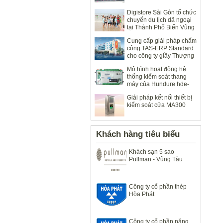
Digistore Sài Gòn tổ chức
chuyến du lịch dã ngoại
tại Thành Phố Biển Vũng
Tàu 2014
Cung cấp giải pháp chấm
công TAS-ERP Standard
cho công ty giầy Thượng
Đình
Mô hình hoạt động hệ
thống kiểm soát thang
máy của Hundure hde-
100
Giải pháp kết nối thiết bị
kiểm soát cửa MA300
Khách hàng tiêu biểu
Khách sạn 5 sao
Pullman - Vũng Tàu
Công ty cổ phần thép
Hòa Phát
Công ty cổ phần năng