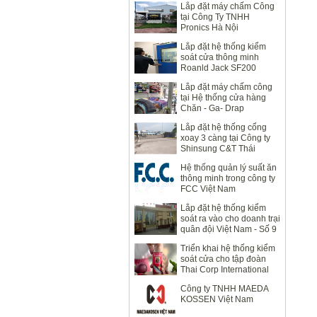
Lắp đặt máy chấm Công
tại Công Ty TNHH
Pronics Hà Nội
Lắp đặt hệ thống kiểm
soát cửa thông minh
Roanld Jack SF200
Lắp đặt máy chấm công
tại Hệ thống cửa hàng
Chăn - Ga- Drap
Lavender
Lắp đặt hệ thống cổng
xoay 3 càng tại Công ty
Shinsung C&T Thái
Nguyên
Hệ thống quản lý suất ăn
thông minh trong công ty
FCC Việt Nam
Lắp đặt hệ thống kiểm
soát ra vào cho doanh trại
quân đội Việt Nam - Số 9
Quan Nhân
Triển khai hệ thống kiểm
soát cửa cho tập đoàn
Thai Corp International
Công ty TNHH MAEDA
KOSSEN Việt Nam