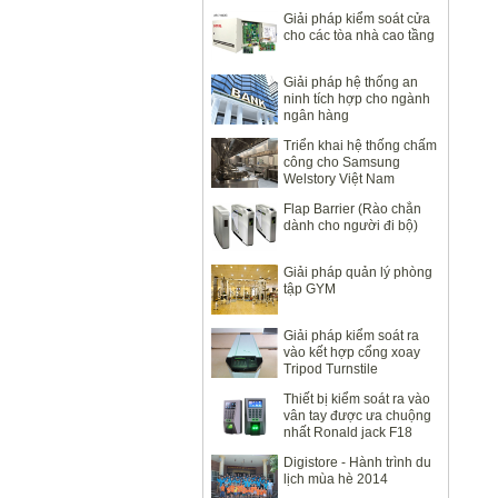
Giải pháp kiểm soát cửa
cho các tòa nhà cao tầng
Giải pháp hệ thống an
ninh tích hợp cho ngành
ngân hàng
Triển khai hệ thống chấm
công cho Samsung
Welstory Việt Nam
Flap Barrier (Rào chắn
dành cho người đi bộ)
Giải pháp quản lý phòng
tập GYM
Giải pháp kiểm soát ra
vào kết hợp cổng xoay
Tripod Turnstile
Thiết bị kiểm soát ra vào
vân tay được ưa chuộng
nhất Ronald jack F18
Digistore - Hành trình du
lịch mùa hè 2014