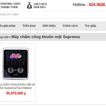
Hotline :
024.3628.
ấn giải pháp
Triển khai
Giới thiệu
Chính sách
Trợ giúp
Máy chấm công khuôn mặt Suprema
ng chủ
>
y chấm công khuôn mặt và
thẻ Suprema FaceStation
FSM
35,470,000
đ