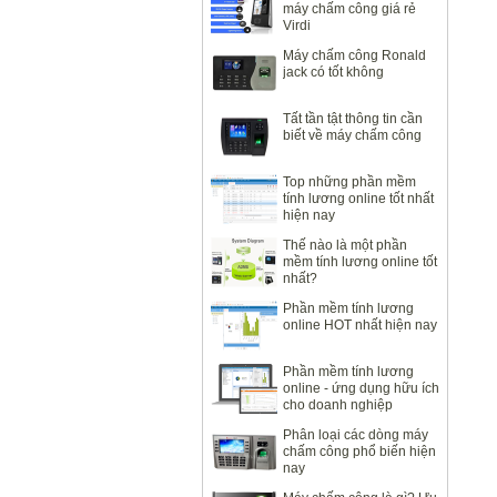
máy chấm công giá rẻ
Virdi
Máy chấm công Ronald
jack có tốt không
Tất tần tật thông tin cần
biết về máy chấm công
Top những phần mềm
tính lương online tốt nhất
hiện nay
Thế nào là một phần
mềm tính lương online tốt
nhất?
Phần mềm tính lương
online HOT nhất hiện nay
Phần mềm tính lương
online - ứng dụng hữu ích
cho doanh nghiệp
Phân loại các dòng máy
chấm công phổ biến hiện
nay