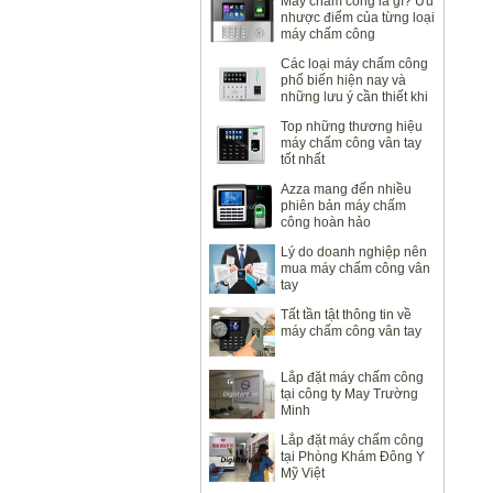
Máy chấm công là gì? Ưu
nhược điểm của từng loại
máy chấm công
Các loại máy chấm công
phổ biến hiện nay và
những lưu ý cần thiết khi
sử dụng
Top những thương hiệu
máy chấm công vân tay
tốt nhất
Azza mang đến nhiều
phiên bản máy chấm
công hoàn hảo
Lý do doanh nghiệp nên
mua máy chấm công vân
tay
Tất tần tật thông tin về
máy chấm công vân tay
Lắp đặt máy chấm công
tại công ty May Trường
Minh
Lắp đặt máy chấm công
tại Phòng Khám Đông Y
Mỹ Việt