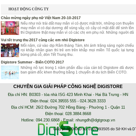
HOẠT ĐỘNG CÔNG TY
Chào mừng ngày phụ nữ Việt Nam 20-10-2017
Nếu như nói trái đất may mắn vì có được mặt trời, những con thuyền
may mắn vì có đại dương để vùng vẫy, cỏ cây có mặt đất để sinh tồn
thì Digistore thật may mắn vì có các chị em phụ nữ. Những người đã
góp phần mang lại niềm vui, hạnh phúc, tươi trẻ cho Digistore.
Vui tết trung thu 2017 cùng các em nhỏ Digistore
Mỗi năm, cứ vào dịp Rằm tháng Tám, khi ánh trăng sáng ngời chiếu
rọi khắp nhân gian thì trẻ em trên khắp mọi miền Tổ quốc lại tưng
bừng phá cỗ, đón Tết Trung thu.
Digistore Summer - Biển COTO 2017
Những nỗ lực trong 1 năm phấn đầu của cán bộ Digistore đã được
ban giám đốc khen thưởng bằng 1 chuyến đi du lịch Biển COTO.
NHẬT KÝ TRIỂN KHAI
CHUYÊN GIA GIẢI PHÁP CÔNG NGHỆ DIGISTORE
AZZA - Lắp đặt hệ thống chấm công online nhà xe Tân Niên
Địa chỉ HN: B0303 - tòa nhà ISG 423 Minh Khai - Hai Bà Trưng - HN
Phần mềm chấm công online AZZA HRM là phần mềm sử dụng trên
Điện thoại: 024.39555 555 - 024.3628.3333
nền tảng web, không cần cài đặt. Bạn có thể kiểm tra dữ liệu chấm
Địa chỉ HCM: 26/2 Đường 702 Hồng Bàng - Phường 1 - Quận 11
công của nhân viên tại bất kỳ đâu
Điện thoại: 028.3884.8668
Lắp đặt máy chấm công tại công ty May Trường Minh
Hotline: 094.230.6868 - Email:
nhungdh@dgtgroup.vn
may cham cong, lap dat may cham cong, phan mem cham cong
Giấy phép ĐKKD số: 0107993505 do Sở KH và DT