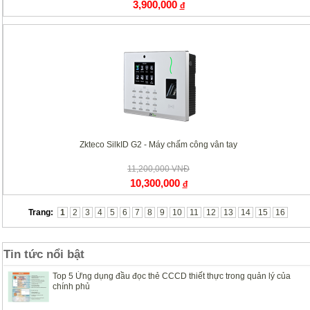
3,900,000
đ
Zkteco SilkID G2 - Máy chấm công vân tay
11,200,000 VNĐ
10,300,000
đ
Trang:
1
2
3
4
5
6
7
8
9
10
11
12
13
14
15
16
Tin tức nổi bật
Top 5 Ứng dụng đầu đọc thẻ CCCD thiết thực trong quản lý của
chính phủ