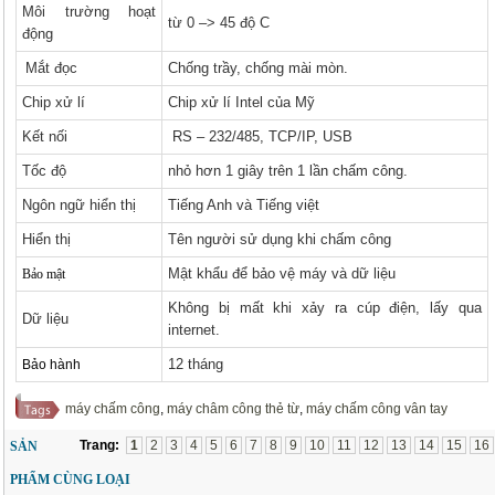
Môi trường hoạt
từ 0 –> 45 độ C
động
Mắt đọc
Chống trầy, chống mài mòn.
Chip xử lí
Chip xử lí Intel của Mỹ
Kết nối
RS – 232/485, TCP/IP, USB
Tốc độ
nhỏ hơn 1 giây trên 1 lần chấm công.
Ngôn ngữ hiển thị
Tiếng Anh và Tiếng việt
Hiển thị
Tên người sử dụng khi chấm công
Mật khẩu để bảo vệ máy và dữ liệu
Bảo mật
Không bị mất khi xảy ra cúp điện, lấy qua
Dữ liệu
internet.
12 tháng
Bảo hành
máy chấm công
,
máy châm công thẻ từ
,
máy chấm công vân tay
Trang:
1
2
3
4
5
6
7
8
9
10
11
12
13
14
15
16
SẢN
PHẨM CÙNG LOẠI