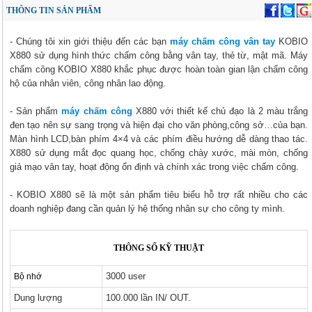
THÔNG TIN SẢN PHẨM
- Chúng tôi xin giới thiệu đến các bạn
máy chấm công vân tay
KOBIO
X880 sử dụng hình thức chấm công bằng vân tay, thẻ từ, mật mã. Máy
chấm công KOBIO X880 khắc phục được hoàn toàn gian lận chấm công
hộ của nhân viên, công nhân lao động.
- Sản phẩm
máy chấm công
X880 với thiết kế chủ đạo là 2 màu trắng
đen tạo nên sự sang trọng và hiện đại cho văn phòng,công sở…của bạn.
Màn hình LCD,bàn phím 4×4 và các phím điều hướng dễ dàng thao tác.
X880 sử dụng mắt đọc quang học, chống chày xước, mài mòn, chống
giả mạo vân tay, hoạt động ổn định và chính xác trong việc chấm công.
- KOBIO X880 sẽ là một sản phẩm tiêu biểu hỗ trợ rất nhiều cho các
doanh nghiệp đang cần quản lý hệ thống nhân sự cho công ty mình.
THÔNG SỐ KỸ THUẬT
3000 user
Bộ nhớ
Dung lượng
100.000 lần IN/ OUT.