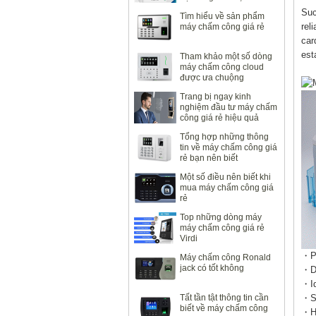
nhánh văn phòng
Suc
Tìm hiểu về sản phẩm
rel
máy chấm công giá rẻ
car
est
Tham khảo một số dòng
máy chấm công cloud
được ưa chuộng
Trang bị ngay kinh
nghiệm đầu tư máy chấm
công giá rẻ hiệu quả
Tổng hợp những thông
tin về máy chấm công giá
rẻ bạn nên biết
Một số điều nên biết khi
mua máy chấm công giá
rẻ
Top những dòng máy
máy chấm công giá rẻ
Virdi
・Pe
Máy chấm công Ronald
jack có tốt không
・Da
・Id
Tất tần tật thông tin cần
・Si
biết về máy chấm công
・Hi