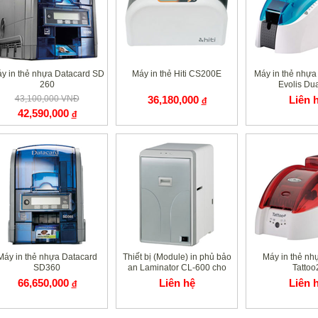
y in thẻ nhựa Datacard SD
Máy in thẻ Hiti CS200E
Máy in thẻ nhựa
260
Evolis Du
43,100,000 VNĐ
36,180,000
Liên 
đ
42,590,000
đ
Máy in thẻ nhựa Datacard
Thiết bị (Module) in phủ bảo
Máy in thẻ nh
SD360
an Laminator CL-600 cho
Tattoo
máy in thẻ nhựa DNP CX-D80
66,650,000
Liên hệ
Liên 
đ