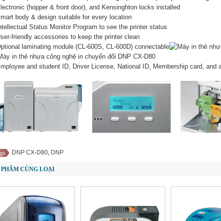
ectronic (hopper & front door), and Kensinghton locks installed
art body & design suitable for every location
tellectual Status Monitor Program to see the printer status
er-friendly accessories to keep the printer clean
tional laminating module (CL-600S, CL-600D) connectable
ployee and student ID, Driver License, National ID, Membership card, and 
DNP CX-D80
,
DNP
 PHẨM CÙNG LOẠI