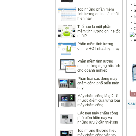
・El
Top những phần mềm
・Sm
tính lương online tốt nhất
・In
hiện nay
・Us
Thế nào là một phần
・Op
mềm tính lương online tốt
nhất?
・Em
Phần mềm tính lương
online HOT nhất hiện nay
Phần mềm tính lương
online - ứng dụng hữu ích
cho doanh nghiệp
Phân loại các dòng máy
chấm công phổ biến hiện
nay
Máy chấm công là gì? Ưu
nhược điểm của từng loại
SẢN
máy chấm công
Các loại máy chấm công
phổ biến hiện nay và
những lưu ý cần thiết khi
sử dụng
Top những thương hiệu
máy chấm công vân tay