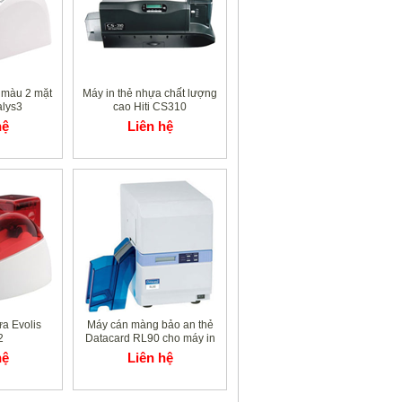
 màu 2 mặt
Máy in thẻ nhựa chất lượng
alys3
cao Hiti CS310
hệ
Liên hệ
ựa Evolis
Máy cán màng bảo an thẻ
2
Datacard RL90 cho máy in
thẻ Datacard RP90
hệ
Liên hệ