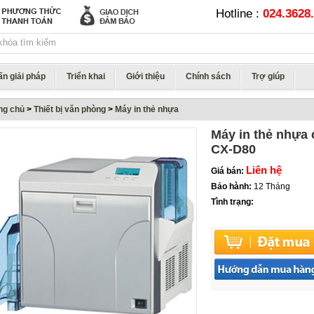
Hotline :
024.3628.
ấn giải pháp
Triển khai
Giới thiệu
Chính sách
Trợ giúp
ng chủ
>
Thiết bị văn phòng
>
Máy in thẻ nhựa
Máy in thẻ nhựa
CX-D80
Liên hệ
Giá bán:
Bảo hành:
12 Tháng
Tình trạng: