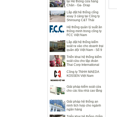
tại Hệ thống cửa hàng
Chăn - Ga- Drap
Lavender
Lắp đặt hệ thống cổng
xoay 3 càng tại Công ty
Shinsung C&T Thái
Nguyên
Hệ thống quản lý suất ăn
thông minh trong công ty
FCC Việt Nam
Lắp đặt hệ thống kiểm
soát ra vào cho doanh trại
quân đội Việt Nam - Số 9
Quan Nhân
Triển khai hệ thống kiểm
soát cửa cho tập đoàn
Thai Corp International
Công ty TNHH MAEDA
KOSSEN Việt Nam
Giải pháp kiểm soát cửa
cho các tòa nhà cao tầng
Giải pháp hệ thống an
ninh tích hợp cho ngành
ngân hàng
Triển khai hệ thống chấm