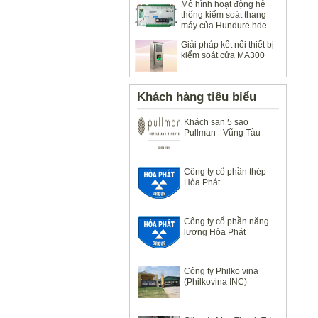
Mô hình hoạt động hệ
thống kiểm soát thang
máy của Hundure hde-
100
Giải pháp kết nối thiết bị
kiểm soát cửa MA300
Khách hàng tiêu biểu
Khách sạn 5 sao
Pullman - Vũng Tàu
Công ty cổ phần thép
Hòa Phát
Công ty cổ phần năng
lượng Hòa Phát
Công ty Philko vina
(Philkovina INC)