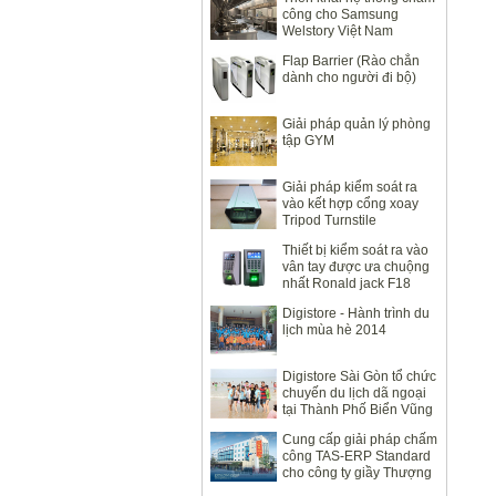
công cho Samsung
Welstory Việt Nam
Flap Barrier (Rào chắn
dành cho người đi bộ)
Giải pháp quản lý phòng
tập GYM
Giải pháp kiểm soát ra
vào kết hợp cổng xoay
Tripod Turnstile
Thiết bị kiểm soát ra vào
vân tay được ưa chuộng
nhất Ronald jack F18
Digistore - Hành trình du
lịch mùa hè 2014
Digistore Sài Gòn tổ chức
chuyến du lịch dã ngoại
tại Thành Phố Biển Vũng
Tàu 2014
Cung cấp giải pháp chấm
công TAS-ERP Standard
cho công ty giầy Thượng
Đình