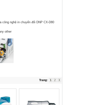
any other
Trang:
1
2
3