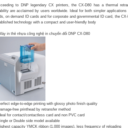
ceeding to DNP legendary CX printers, the CX-D80 has a thermal retrans
iability are acclaimed by users worldwide. Ideal for both simpler application
ds, on demand ID cards and for corporate and governmental ID card, the CX-D8
ablished technology with a compact and user-friendly body
rfect edge-to-edge printing with glossy photo finish quality
mage-free printhead by retransfer method
eal for contact/contactless card and non PVC card
ngle or Double side model available
ghest capacity YMCK ribbon (1,000 images), less frequency of reloading