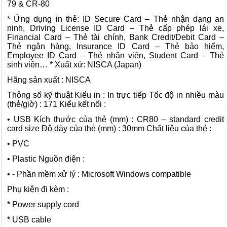
79 & CR-80
* Ứng dụng in thẻ: ID Secure Card – Thẻ nhận dạng an
ninh, Driving License ID Card – Thẻ cấp phép lái xe,
Financial Card – Thẻ tài chính, Bank Credit/Debit Card –
Thẻ ngân hàng, Insurance ID Card – Thẻ bảo hiểm,
Employee ID Card – Thẻ nhân viên, Student Card – Thẻ
sinh viên… * Xuất xứ: NISCA (Japan)
Hãng sản xuất : NISCA
Thông số kỹ thuật Kiểu in : In trực tiếp Tốc độ in nhiều màu
(thẻ/giờ) : 171 Kiểu kết nối :
• USB Kích thước của thẻ (mm) : CR80 – standard credit
card size Độ dày của thẻ (mm) : 30mm Chất liệu của thẻ :
• PVC
• Plastic Nguồn điện :
• - Phần mềm xử lý : Microsoft Windows compatible
Phụ kiện đi kèm :
* Power supply cord
* USB cable