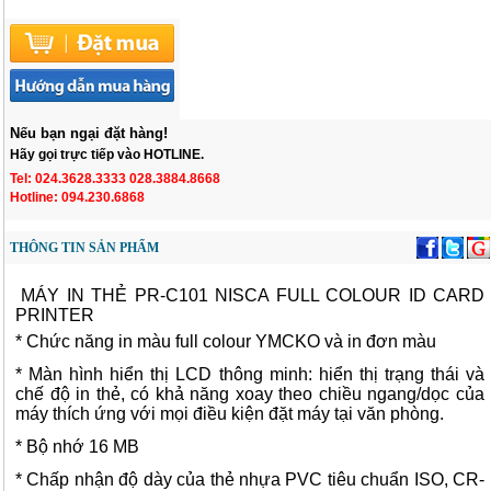
Nếu bạn ngại đặt hàng!
Hãy gọi trực tiếp vào HOTLINE.
Tel: 024.3628.3333 028.3884.8668
Hotline: 094.230.6868
THÔNG TIN SẢN PHẨM
MÁY IN THẺ PR-C101 NISCA FULL COLOUR ID CARD
PRINTER
* Chức năng in màu full colour YMCKO và in đơn màu
* Màn hình hiển thị LCD thông minh: hiển thị trạng thái và
chế độ in thẻ, có khả năng xoay theo chiều ngang/dọc của
máy thích ứng với mọi điều kiện đặt máy tại văn phòng.
* Bộ nhớ 16 MB
* Chấp nhận độ dày của thẻ nhựa PVC tiêu chuẩn ISO, CR-