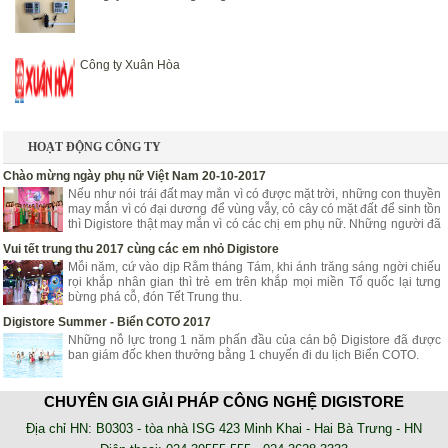
Công ty Xuân Hòa
HOẠT ĐỘNG CÔNG TY
Chào mừng ngày phụ nữ Việt Nam 20-10-2017
Nếu như nói trái đất may mắn vì có được mặt trời, những con thuyền
may mắn vì có đại dương để vùng vẫy, cỏ cây có mặt đất để sinh tồn
thì Digistore thật may mắn vì có các chị em phụ nữ. Những người đã
góp phần mang lại niềm vui, hạnh phúc, tươi trẻ cho Digistore.
Vui tết trung thu 2017 cùng các em nhỏ Digistore
Mỗi năm, cứ vào dịp Rằm tháng Tám, khi ánh trăng sáng ngời chiếu
rọi khắp nhân gian thì trẻ em trên khắp mọi miền Tổ quốc lại tưng
bừng phá cỗ, đón Tết Trung thu.
Digistore Summer - Biển COTO 2017
Những nỗ lực trong 1 năm phấn đầu của cán bộ Digistore đã được
ban giám đốc khen thưởng bằng 1 chuyến đi du lịch Biển COTO.
NHẬT KÝ TRIỂN KHAI
CHUYÊN GIA GIẢI PHÁP CÔNG NGHỆ DIGISTORE
AZZA - Lắp đặt hệ thống chấm công online nhà xe Tân Niên
Địa chỉ HN: B0303 - tòa nhà ISG 423 Minh Khai - Hai Bà Trưng - HN
Phần mềm chấm công online AZZA HRM là phần mềm sử dụng trên