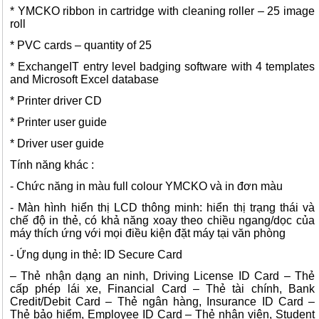
* YMCKO ribbon in cartridge with cleaning roller – 25 image
roll
* PVC cards – quantity of 25
* ExchangeIT entry level badging software with 4 templates
and Microsoft Excel database
* Printer driver CD
* Printer user guide
* Driver user guide
Tính năng khác :
- Chức năng in màu full colour YMCKO và in đơn màu
- Màn hình hiển thị LCD thông minh: hiển thị trạng thái và
chế độ in thẻ, có khả năng xoay theo chiều ngang/dọc của
máy thích ứng với mọi điều kiện đặt máy tại văn phòng
- Ứng dụng in thẻ: ID Secure Card
– Thẻ nhận dạng an ninh, Driving License ID Card – Thẻ
cấp phép lái xe, Financial Card – Thẻ tài chính, Bank
Credit/Debit Card – Thẻ ngân hàng, Insurance ID Card –
Thẻ bảo hiểm, Employee ID Card – Thẻ nhân viên, Student