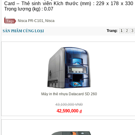
Card – Thẻ sinh viên Kích thước (mm) : 229 x 178 x 330
Trọng lượng (kg) : 0.07
Nisca PR-C101
,
Nisca
Trang:
1
2
3
SẢN PHẨM CÙNG LOẠI
Máy in thẻ nhựa Datacard SD 260
43,100,000 VNĐ
42,590,000
đ