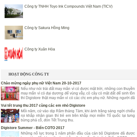
Công ty TNHH Toyo Ink Compounds Việt Nam (TICV)
Công ty Sakura Hồng Ming
Công ty Xuân Hòa
HOẠT ĐỘNG CÔNG TY
Chào mừng ngày phụ nữ Việt Nam 20-10-2017
Nếu như nói trái đất may mắn vì có được mặt trời, những con thuyền
may mắn vì có đại dương để vùng vẫy, cỏ cây có mặt đất để sinh tồn
thì Digistore thật may mắn vì có các chị em phụ nữ. Những người đã
góp phần mang lại niềm vui, hạnh phúc, tươi trẻ cho Digistore.
Vui tết trung thu 2017 cùng các em nhỏ Digistore
Mỗi năm, cứ vào dịp Rằm tháng Tám, khi ánh trăng sáng ngời chiếu
rọi khắp nhân gian thì trẻ em trên khắp mọi miền Tổ quốc lại tưng
bừng phá cỗ, đón Tết Trung thu.
Digistore Summer - Biển COTO 2017
Những nỗ lực trong 1 năm phấn đầu của cán bộ Digistore đã được