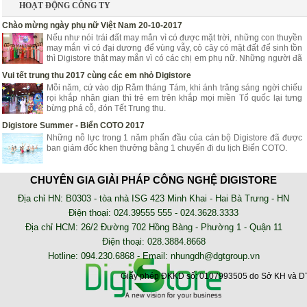
HOẠT ĐỘNG CÔNG TY
Chào mừng ngày phụ nữ Việt Nam 20-10-2017
Nếu như nói trái đất may mắn vì có được mặt trời, những con thuyền
may mắn vì có đại dương để vùng vẫy, cỏ cây có mặt đất để sinh tồn
thì Digistore thật may mắn vì có các chị em phụ nữ. Những người đã
góp phần mang lại niềm vui, hạnh phúc, tươi trẻ cho Digistore.
Vui tết trung thu 2017 cùng các em nhỏ Digistore
Mỗi năm, cứ vào dịp Rằm tháng Tám, khi ánh trăng sáng ngời chiếu
rọi khắp nhân gian thì trẻ em trên khắp mọi miền Tổ quốc lại tưng
bừng phá cỗ, đón Tết Trung thu.
Digistore Summer - Biển COTO 2017
Những nỗ lực trong 1 năm phấn đầu của cán bộ Digistore đã được
ban giám đốc khen thưởng bằng 1 chuyến đi du lịch Biển COTO.
NHẬT KÝ TRIỂN KHAI
CHUYÊN GIA GIẢI PHÁP CÔNG NGHỆ DIGISTORE
AZZA - Lắp đặt hệ thống chấm công online nhà xe Tân Niên
Địa chỉ HN: B0303 - tòa nhà ISG 423 Minh Khai - Hai Bà Trưng - HN
Phần mềm chấm công online AZZA HRM là phần mềm sử dụng trên
Điện thoại: 024.39555 555 - 024.3628.3333
nền tảng web, không cần cài đặt. Bạn có thể kiểm tra dữ liệu chấm
Địa chỉ HCM: 26/2 Đường 702 Hồng Bàng - Phường 1 - Quận 11
công của nhân viên tại bất kỳ đâu
Điện thoại: 028.3884.8668
Lắp đặt máy chấm công tại công ty May Trường Minh
Hotline: 094.230.6868 - Email:
nhungdh@dgtgroup.vn
may cham cong, lap dat may cham cong, phan mem cham cong
Giấy phép ĐKKD số: 0107993505 do Sở KH và DT
Lắp đặt máy chấm công tại Phòng Khám Đông Y Mỹ Việt