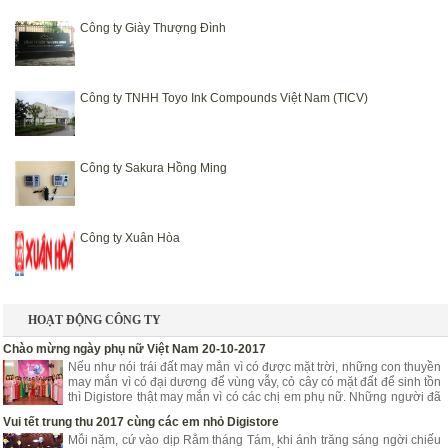
Công ty Giày Thượng Đình
Công ty TNHH Toyo Ink Compounds Việt Nam (TICV)
Công ty Sakura Hồng Ming
Công ty Xuân Hòa
HOẠT ĐỘNG CÔNG TY
Chào mừng ngày phụ nữ Việt Nam 20-10-2017
Nếu như nói trái đất may mắn vì có được mặt trời, những con thuyền
may mắn vì có đại dương để vùng vẫy, cỏ cây có mặt đất để sinh tồn
thì Digistore thật may mắn vì có các chị em phụ nữ. Những người đã
góp phần mang lại niềm vui, hạnh phúc, tươi trẻ cho Digistore.
Vui tết trung thu 2017 cùng các em nhỏ Digistore
Mỗi năm, cứ vào dịp Rằm tháng Tám, khi ánh trăng sáng ngời chiếu