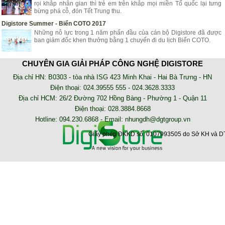
rọi khắp nhân gian thì trẻ em trên khắp mọi miền Tổ quốc lại tưng
bừng phá cỗ, đón Tết Trung thu.
Digistore Summer - Biển COTO 2017
Những nỗ lực trong 1 năm phấn đầu của cán bộ Digistore đã được
ban giám đốc khen thưởng bằng 1 chuyến đi du lịch Biển COTO.
NHẬT KÝ TRIỂN KHAI
CHUYÊN GIA GIẢI PHÁP CÔNG NGHỆ DIGISTORE
AZZA - Lắp đặt hệ thống chấm công online nhà xe Tân Niên
Địa chỉ HN: B0303 - tòa nhà ISG 423 Minh Khai - Hai Bà Trưng - HN
Phần mềm chấm công online AZZA HRM là phần mềm sử dụng trên
Điện thoại: 024.39555 555 - 024.3628.3333
nền tảng web, không cần cài đặt. Bạn có thể kiểm tra dữ liệu chấm
Địa chỉ HCM: 26/2 Đường 702 Hồng Bàng - Phường 1 - Quận 11
công của nhân viên tại bất kỳ đâu
Điện thoại: 028.3884.8668
Lắp đặt máy chấm công tại công ty May Trường Minh
Hotline: 094.230.6868 - Email:
nhungdh@dgtgroup.vn
may cham cong, lap dat may cham cong, phan mem cham cong
Giấy phép ĐKKD số: 0107993505 do Sở KH và DT
Lắp đặt máy chấm công tại Phòng Khám Đông Y Mỹ Việt
lắp đặt máy chấm công tại Phòng Khám Mỹ Việt, lựa chọn phục vụ
cho công việc chấm công nhân viên
SẢN PHẨM, GIẢI PHÁP MỚI
Máy đọc mã CCCD gắn chip quét được những thông tin
gì?
Máy đọc mã CCCD gắn chip có thể quét
được những thông tin gì trên thẻ ngoài