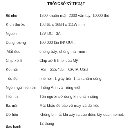
THÔNG SỐ KỸ THUẬT
1200 khuôn mặt, 2000 vân tay, 10000 thẻ
Bộ nhớ
Kích thước
193.6L x 165H x 111W mm
Nguồn
12V DC - 3A
Dung lượng
100.000 lần IN/ OUT.
Mắt đọc
chống trầy, chống mài mòn .
Chip xử lí
Chip xử lí Intel của Mỹ
Kết nối
RS – 232/485, TCP/IP, USB
Tốc độ
nhỏ hơn 1 giây trên 1 lần chấm công.
Ngôn ngữ hiển thị
Tiếng Anh và Tiếng việt
Hiển thị
Tên người sử dụng khi chấm công
Mật khẩu để bảo vệ máy và dữ liệu
Bảo mật
Dữ liệu
Không bị mất khi xảy ra cúp điện, lấy qua internet.
12 tháng
Bảo hành