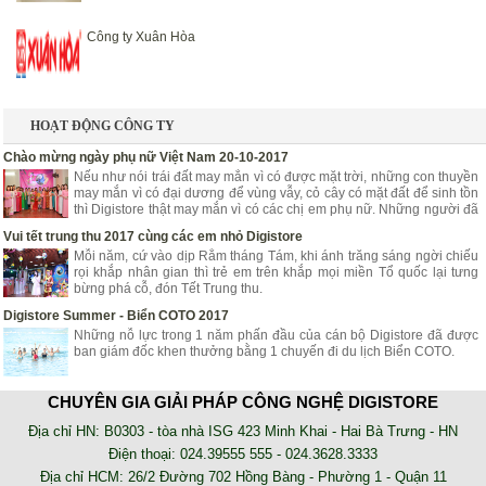
Công ty Xuân Hòa
HOẠT ĐỘNG CÔNG TY
Chào mừng ngày phụ nữ Việt Nam 20-10-2017
Nếu như nói trái đất may mắn vì có được mặt trời, những con thuyền
may mắn vì có đại dương để vùng vẫy, cỏ cây có mặt đất để sinh tồn
thì Digistore thật may mắn vì có các chị em phụ nữ. Những người đã
góp phần mang lại niềm vui, hạnh phúc, tươi trẻ cho Digistore.
Vui tết trung thu 2017 cùng các em nhỏ Digistore
Mỗi năm, cứ vào dịp Rằm tháng Tám, khi ánh trăng sáng ngời chiếu
rọi khắp nhân gian thì trẻ em trên khắp mọi miền Tổ quốc lại tưng
bừng phá cỗ, đón Tết Trung thu.
Digistore Summer - Biển COTO 2017
Những nỗ lực trong 1 năm phấn đầu của cán bộ Digistore đã được
ban giám đốc khen thưởng bằng 1 chuyến đi du lịch Biển COTO.
NHẬT KÝ TRIỂN KHAI
CHUYÊN GIA GIẢI PHÁP CÔNG NGHỆ DIGISTORE
AZZA - Lắp đặt hệ thống chấm công online nhà xe Tân Niên
Địa chỉ HN: B0303 - tòa nhà ISG 423 Minh Khai - Hai Bà Trưng - HN
Phần mềm chấm công online AZZA HRM là phần mềm sử dụng trên
Điện thoại: 024.39555 555 - 024.3628.3333
nền tảng web, không cần cài đặt. Bạn có thể kiểm tra dữ liệu chấm
Địa chỉ HCM: 26/2 Đường 702 Hồng Bàng - Phường 1 - Quận 11
công của nhân viên tại bất kỳ đâu