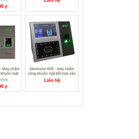
Liên hệ
00
đ
- Máy chấm
Abrivision 608 - máy chấm
 khuôn mặt
công khuôn mặt kết hợp vân
từ
tay thẻ từ
0 VNĐ
Liên hệ
00
đ