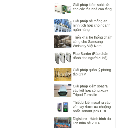
Giải pháp kiểm soát cửa
cho các tòa nhà cao tầng
Giải pháp hệ thống an
ninh tích hợp cho ngành
ngân hàng
Triển khai hệ thống chấm
công cho Samsung
Welstory Việt Nam
Flap Barrier (Rào chắn
dành cho người đi bộ)
Giải pháp quản lý phòng
tập GYM
Giải pháp kiểm soát ra
vào kết hợp cổng xoay
Tripod Turnstile
Thiết bị kiểm soát ra vào
vân tay được ưa chuộng
nhất Ronald jack F18
Digistore - Hành trình du
lịch mùa hè 2014