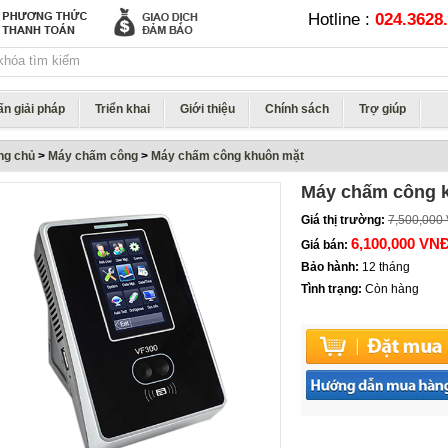
Hotline :
024.3628.
ấn giải pháp
Triển khai
Giới thiệu
Chính sách
Trợ giúp
ng chủ
>
Máy chấm công
>
Máy chấm công khuôn mặt
Máy chấm công k
Giá thị trường:
7,500,000
6,100,000 VN
Giá bán:
Bảo hành:
12 tháng
Tình trạng:
Còn hàng