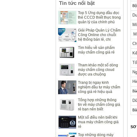
Tin tức nổi bật
Bộ
Top 5 Ứng dụng đầu đọc
Du
thẻ CCCD thiết thực trong
quản lý của chính phủ
Mô
Giải Pháp Quản Lý Chấm
M
Công Online cho chuỗi
hệ thống bán lẻ, chi
Ch
nhánh văn phòng
Tìm hiểu về sản phẩm
máy chấm công giá rẻ
Kế
Tố
Tham khảo một số dòng
máy chấm công cloud
Ng
được ưa chuộng
Hi
Trang bị ngay kinh
nghiệm đầu tư máy chấm
Bả
công giá rẻ hiệu quả
Tổng hợp những thông
Dữ
tin về máy chấm công giá
rẻ bạn nên biết
Bả
Một số điều nên biết khi
mua máy chấm công giá
rẻ
SƠ 
Top những dòng máy