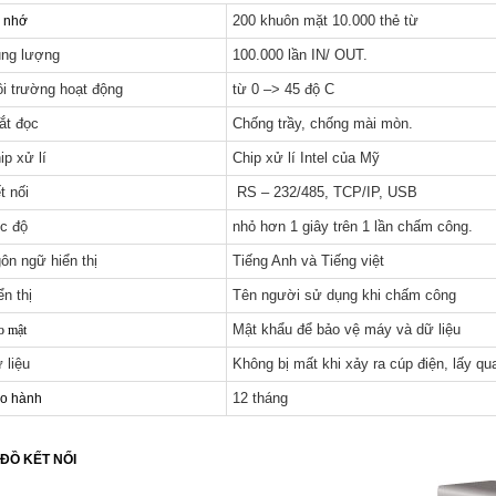
200 khuôn mặt 10.000 thẻ từ
 nhớ
ng lượng
100.000 lần IN/ OUT.
i trường hoạt động
từ 0 –> 45 độ C
ắt đọc
Chống trầy, chống mài mòn.
ip xử lí
Chip xử lí Intel của Mỹ
t nối
RS – 232/485, TCP/IP, USB
c độ
nhỏ hơn 1 giây trên 1 lần chấm công.
ôn ngữ hiển thị
Tiếng Anh và Tiếng việt
ển thị
Tên người sử dụng khi chấm công
Mật khẩu để bảo vệ máy và dữ liệu
o mật
 liệu
Không bị mất khi xảy ra cúp điện, lấy qua
12 tháng
o hành
ĐỒ KẾT NỐI