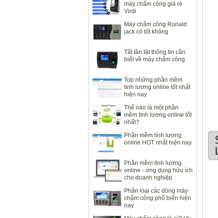
máy chấm công giá rẻ
Virdi
Máy chấm công Ronald
jack có tốt không
Tất tần tật thông tin cần
biết về máy chấm công
Top những phần mềm
tính lương online tốt nhất
hiện nay
Thế nào là một phần
mềm tính lương online tốt
nhất?
Phần mềm tính lương
online HOT nhất hiện nay
Phần mềm tính lương
online - ứng dụng hữu ích
cho doanh nghiệp
Phân loại các dòng máy
chấm công phổ biến hiện
nay