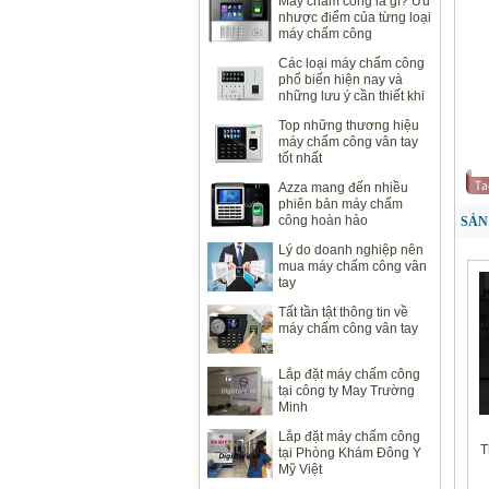
Máy chấm công là gì? Ưu
nhược điểm của từng loại
máy chấm công
Các loại máy chấm công
phổ biến hiện nay và
những lưu ý cần thiết khi
sử dụng
Top những thương hiệu
máy chấm công vân tay
tốt nhất
Azza mang đến nhiều
phiên bản máy chấm
công hoàn hảo
SẢN
Lý do doanh nghiệp nên
mua máy chấm công vân
tay
Tất tần tật thông tin về
máy chấm công vân tay
Lắp đặt máy chấm công
tại công ty May Trường
Minh
Lắp đặt máy chấm công
T
tại Phòng Khám Đông Y
Mỹ Việt