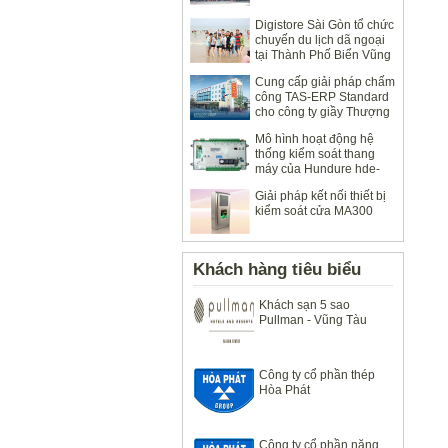
Digistore Sài Gòn tổ chức
chuyến du lịch dã ngoại
tại Thành Phố Biển Vũng
Tàu 2014
Cung cấp giải pháp chấm
công TAS-ERP Standard
cho công ty giầy Thượng
Đình
Mô hình hoạt động hệ
thống kiểm soát thang
máy của Hundure hde-
100
Giải pháp kết nối thiết bị
kiểm soát cửa MA300
Khách hàng tiêu biểu
Khách sạn 5 sao
Pullman - Vũng Tàu
Công ty cổ phần thép
Hòa Phát
Công ty cổ phần năng