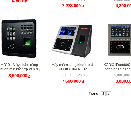
Liên hệ
7,278,000
4,800,0
đ
MB10 - Máy chấm công
Máy chấm công khuôn mặt
KOBIO iFace800 
khuôn mặt kết hợp vân tay
KOBIO Uface 602
công nhận dạng
và thẻ 
3,500,000
8,300,000 VNĐ
9,000,00
đ
7,600,000
8,800,0
đ
Trang:
1
2