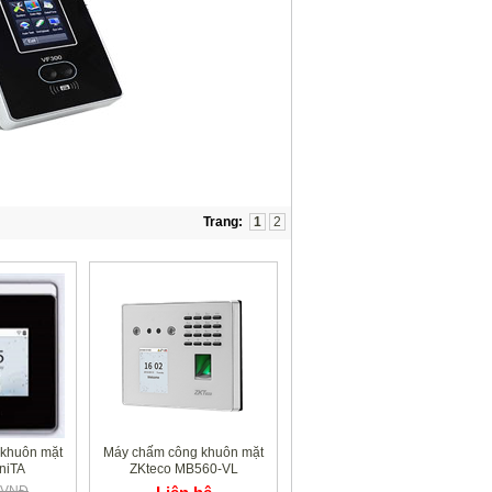
Trang:
1
2
khuôn mặt
Máy chấm công khuôn mặt
niTA
ZKteco MB560-VL
0 VNĐ