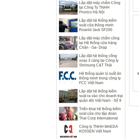
Lắp đặt máy chấm Công
tại Công Ty TNHH
Pronics Hà Nội
Lắp đặt hệ thống kiểm
soát cửa thông minh
Roanld Jack SF200
Lắp đặt máy chấm công
tại Hệ thống cửa hàng
Chăn - Ga- Drap
Lavender
Lắp đặt hệ thống cổng
xoay 3 càng tại Công ty
Shinsung C&T Thái
Nguyên
Hệ thống quản lý suất ăn
thông minh trong công ty
FCC Việt Nam
Lắp đặt hệ thống kiểm
soát ra vào cho doanh trại
quân đội Việt Nam - Số 9
Quan Nhân
Triển khai hệ thống kiểm
soát cửa cho tập đoàn
Thai Corp International
Công ty TNHH MAEDA
KOSSEN Việt Nam