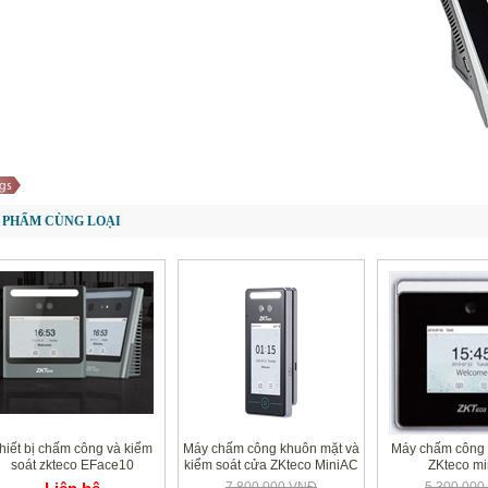
 PHẨM CÙNG LOẠI
hiết bị chấm công và kiểm
Máy chấm công khuôn mặt và
Máy chấm công 
soát zkteco EFace10
kiểm soát cửa ZKteco MiniAC
ZKteco mi
7,800,000 VNĐ
5,300,00