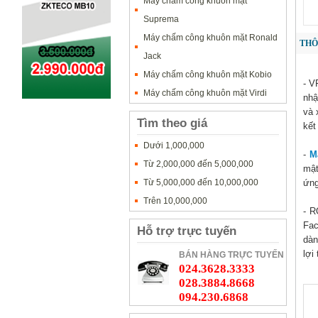
Máy chấm công khuôn mặt
Suprema
Máy chấm công khuôn mặt Ronald
THÔ
Jack
Máy chấm công khuôn mặt Kobio
- V
Máy chấm công khuôn mặt Virdi
nhậ
và 
Tìm theo giá
kết
Dưới 1,000,000
-
M
Từ 2,000,000 đến 5,000,000
mật
Từ 5,000,000 đến 10,000,000
ứng
Trên 10,000,000
- R
Fac
Hỗ trợ trực tuyến
dàn
lợi
BÁN HÀNG TRỰC TUYẾN
024.3628.3333
028.3884.8668
094.230.6868