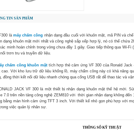
NG TIN SẢN PHẨM
F300 là
máy chấm công
nhận dạng đầu cuối với khuôn mặt, mã PIN và chế 
n dạng khuôn mặt mới nhất và công nghệ sắp xếp hợp lý, nó có thể chứa 
xác minh hoàn chỉnh trong vòng chưa đầy 1 giây. Giao tiếp thông qua Wi-Fi 
 nối trơn tru và truyền dữ liệu.
áy chấm công khuôn mặt
tích hợp thẻ cảm ứng VF 300 của Ronald Jack 
 cao. Với kho lưu trữ dữ liệu khổng lồ, máy chấm công này có khả năng q
, đồng thời kết nối dữ liệu nhanh chóng qua cổng USB rất dễ thao tác và v
ONALD JACK VF 300 là một thiết bị nhận dạng khuôn mặt thế hệ mới. Sử
e 7.0 trên nền tảng công nghệ ZEM810 với thời gian nhận dạng không đến 1 g
g bằng màn hình cảm ứng TFT 3 inch. Với thiết kế nhỏ gọn phù hợp với mọi
 trong việc quản lý nhân sự.
THÔNG SỐ KỸ THUẬT