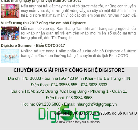
Chào mừng ngày phụ nữ Việt Nam 20-10-2017
Nếu như nói trái đất may mắn vì có được mặt trời, những con thuyền
may mắn vì có đại dương để vùng vẫy, cỏ cây có mặt đất để sinh tồn
thì Digistore thật may mắn vì có các chị em phụ nữ. Những người đã
góp phần mang lại niềm vui, hạnh phúc, tươi trẻ cho Digistore.
Vui tết trung thu 2017 cùng các em nhỏ Digistore
Mỗi năm, cứ vào dịp Rằm tháng Tám, khi ánh trăng sáng ngời chiếu
rọi khắp nhân gian thì trẻ em trên khắp mọi miền Tổ quốc lại tưng
bừng phá cỗ, đón Tết Trung thu.
Digistore Summer - Biển COTO 2017
Những nỗ lực trong 1 năm phấn đầu của cán bộ Digistore đã được
ban giám đốc khen thưởng bằng 1 chuyến đi du lịch Biển COTO.
NHẬT KÝ TRIỂN KHAI
CHUYÊN GIA GIẢI PHÁP CÔNG NGHỆ DIGISTORE
AZZA - Lắp đặt hệ thống chấm công online nhà xe Tân Niên
Địa chỉ HN: B0303 - tòa nhà ISG 423 Minh Khai - Hai Bà Trưng - HN
Phần mềm chấm công online AZZA HRM là phần mềm sử dụng trên
Điện thoại: 024.39555 555 - 024.3628.3333
nền tảng web, không cần cài đặt. Bạn có thể kiểm tra dữ liệu chấm
Địa chỉ HCM: 26/2 Đường 702 Hồng Bàng - Phường 1 - Quận 11
công của nhân viên tại bất kỳ đâu
Điện thoại: 028.3884.8668
Lắp đặt máy chấm công tại công ty May Trường Minh
Hotline: 094.230.6868 - Email:
nhungdh@dgtgroup.vn
may cham cong, lap dat may cham cong, phan mem cham cong
Giấy phép ĐKKD số: 0107993505 do Sở KH và DT
Lắp đặt máy chấm công tại Phòng Khám Đông Y Mỹ Việt
lắp đặt máy chấm công tại Phòng Khám Mỹ Việt, lựa chọn phục vụ
cho công việc chấm công nhân viên