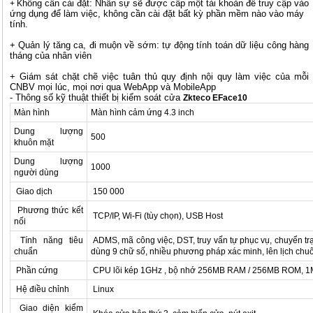
hông cần cài đặt: Nhân sự sẽ được cấp một tài khoản để truy cập vào
+ K
ứng dụng để làm việc, không cần cài đặt bất kỳ phần mềm nào vào máy
tính.
+ Quản lý tăng ca, đi muộn về sớm: tự động tính toán dữ liệu công hàng
tháng của nhân viên
+ Giám sát chặt chẽ việc tuân thủ quy định nội quy làm việc của mỗi
CNBV mọi lúc, mọi nơi qua WebApp và MobileApp
- Thông số kỹ thuật thiết bị kiểm soát cửa
Zkteco EFace10
Màn hình
Màn hình cảm ứng 4.3 inch
Dung lượng
500
khuôn mặt
Dung lượng
1000
người dùng
Giao dịch
150 000
Phương thức kết
TCP/IP, Wi-Fi (tùy chọn), USB Host
nối
Tính năng tiêu
ADMS, mã công việc, DST, truy vấn tự phục vụ, chuyển trạ
chuẩn
dùng 9 chữ số, nhiều phương pháp xác minh, lên lịch chu
Phần cứng
CPU lõi kép 1GHz , bộ nhớ 256MB RAM / 256MB ROM, 1
Hệ điều chỉnh
Linux
Giao diện kiểm