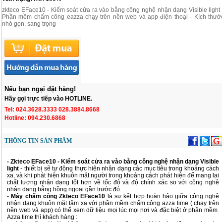
zkteco EFace10 - Kiểm soát cửa ra vào bằng công nghệ nhận dạng Visible light 
Phần mềm chấm công eazza chạy trên nền web và app điện thoại - Kích thướ
nhỏ gọn, sang trọng
Nếu bạn ngại đặt hàng!
Hãy gọi trực tiếp vào HOTLINE.
Tel: 024.3628.3333 028.3884.8668
Hotline: 094.230.6868
THÔNG TIN SẢN PHẨM
- Zkteco EFace10 - Kiểm soát cửa ra vào bằng công nghệ nhận dạng Visible
light
- thiết bị sẽ tự động thực hiện nhận dạng các mục tiêu trong khoảng cách
xa, và khi phát hiện khuôn mặt người trong khoảng cách phát hiện để mang lại
chất lượng nhận dạng tốt hơn về tốc độ và độ chính xác so với công nghệ
nhận dạng bằng hồng ngoại gần trước đó.
-
Máy chấm công Zkteco EFace10
là sự kết hợp hoàn hảo giữa công nghệ
nhận dạng khuôn mặt tầm xa với phần mềm chấm công azza time ( chạy trên
nền web và app) có thể xem dữ liệu mọi lúc mọi nơi và đặc biệt ở phần mềm
Azza time thì khách hàng :