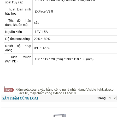
Khóa cửa bên thứ 3, cảm biến cửa, nút exit
soát truy cập
Thuật toán sinh
ZKFace V3.8
trắc học
Tốc độ nhận
≤1s
dạng khuôn mặt
Nguồn điện
12V 1.5A
Độ ẩm hoạt động
20% ~ 80%
Nhiệt độ hoạt
0°C ~ 45°C
động
Kích thước
130 * 119 * 28 (mm) / 130 * 119 * 55 (mm)
(W*H*D)
Kiểm soát cửa ra vào bằng công nghệ nhận dạng Visible light
,
zkteco
EFace10
,
may chấm công zkteco EFace10
Trang:
1
2
SẢN PHẨM CÙNG LOẠI