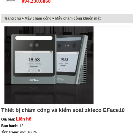
094.230.6868
Trang chủ
>
Máy chấm công
>
Máy chấm công khuôn mặt
Thiết bị chấm công và kiểm soát zkteco EFace10
Liên hệ
Giá bán:
Bảo hành:
12
Tình trạng:
mới 100%